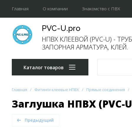
Главная
О компании
Знакомство с ПВХ
Прайс-лист
Отгрузки
Напишите нам
PVC-U.pro
НПВХ КЛЕЕВОЙ (PVC-U) - ТРУ
ЗАПОРНАЯ АРМАТУРА, КЛЕЙ.
Каталог товаров
Главная
/
Фитинги клеевые НПВХ
/
Прямые соединения
/
Заглушка НПВХ (PVC-U
Предыдущий