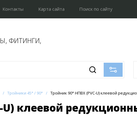
Контакты
Карта сайта
Поиск по сайту
БЫ, ФИТИНГИ,
/
Тройники 45° / 90°
/
Тройник 90° НПВХ (PVC-U) клеевой редукци
-U) клеевой редукционны