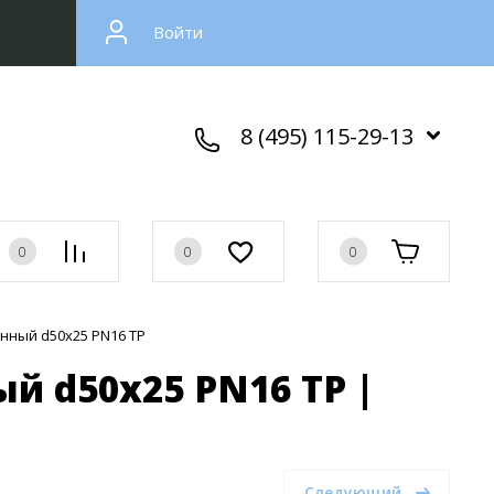
Войти
8 (495) 115-29-13
0
0
0
онный d50x25 PN16 TP
й d50x25 PN16 TP |
Следующий