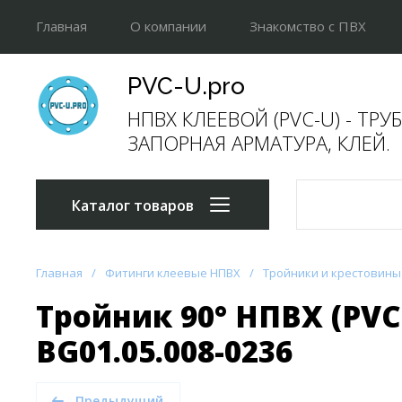
Главная
О компании
Знакомство с ПВХ
Прайс-лист
Отгрузки
Напишите нам
PVC-U.pro
НПВХ КЛЕЕВОЙ (PVC-U) - ТРУ
ЗАПОРНАЯ АРМАТУРА, КЛЕЙ.
Каталог товаров
Главная
/
Фитинги клеевые НПВХ
/
Тройники и крестовины
Тройник 90° НПВХ (PVC
BG01.05.008-0236
Предыдущий