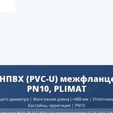
НПВХ (PVC-U) межфланце
PN10, PLIMAT
ого диаметра | Монтажная длина L=488 мм | Уплотнен
бассейны, ирригация | PN10
Артикул: BG01.05.012-0024 | Код производителя: 01 78 1331 225