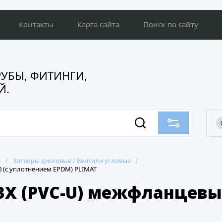
Контакты
Карта сайта
Поиск по сайту
ТРУБЫ, ФИТИНГИ,
Й.
и
/
Затворы дисковые / Вентили угловые
/
 (с уплотнением EPDM) PLIMAT
Х (PVC-U) межфланцевый,