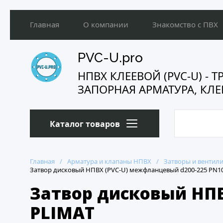
Главная
О компании
Знакомство с ПВХ
Прайс-лист
Отгрузки
Напишите нам
PVC-U.pro
НПВХ КЛЕЕВОЙ (PVC-U) - 
ЗАПОРНАЯ АРМАТУРА, КЛЕ
Каталог товаров
Главная
/
Арматура и клапаны НПВХ
/
Затворы и вентил
Затвор дисковый НПВХ (PVC-U) межфланцевый d200-225 PN10
Затвор дисковый НПВ
PLIMAT