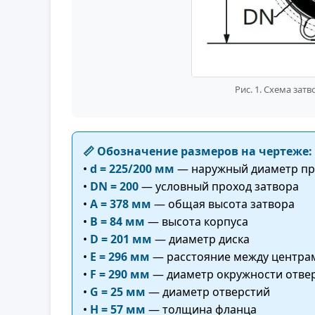
Рис. 1. Схема за
📏 Обозначение размеров на чертеже:
•
d = 225/200 мм
— наружный диаметр пр
•
DN = 200
— условный проход затвора
•
A = 378 мм
— общая высота затвора
•
B = 84 мм
— высота корпуса
•
D = 201 мм
— диаметр диска
•
E = 296 мм
— расстояние между центра
•
F = 290 мм
— диаметр окружности отве
•
G = 25 мм
— диаметр отверстий
•
H = 57 мм
— толщина фланца