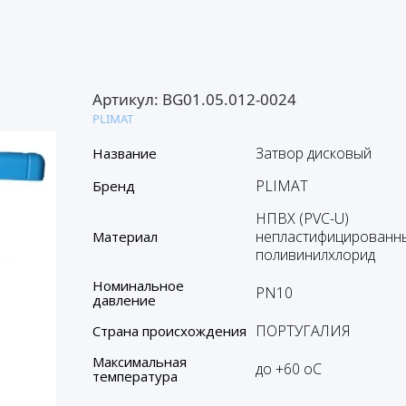
Артикул:
BG01.05.012-0024
PLIMAT
Затвор дисковый
Название
PLIMAT
Бренд
НПВХ (PVC-U)
непластифицированн
Материал
поливинилхлорид
Номинальное
PN10
давление
ПОРТУГАЛИЯ
Страна происхождения
Максимальная
до +60 oC
температура