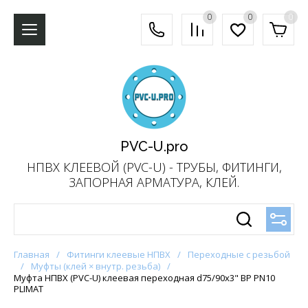
0
0
0
PVC-U.pro
НПВХ КЛЕЕВОЙ (PVC-U) - ТРУБЫ, ФИТИНГИ,
ЗАПОРНАЯ АРМАТУРА, КЛЕЙ.
Главная
/
Фитинги клеевые НПВХ
/
Переходные с резьбой
/
Муфты (клей × внутр. резьба)
/
Муфта НПВХ (PVC-U) клеевая переходная d75/90x3" ВР PN10
PLIMAT