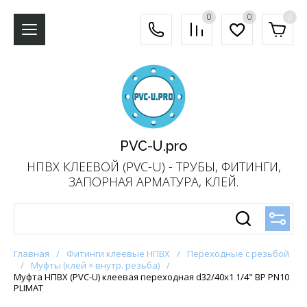
0
0
0
PVC-U.pro
НПВХ КЛЕЕВОЙ (PVC-U) - ТРУБЫ, ФИТИНГИ,
ЗАПОРНАЯ АРМАТУРА, КЛЕЙ.
Главная
/
Фитинги клеевые НПВХ
/
Переходные с резьбой
/
Муфты (клей × внутр. резьба)
/
Муфта НПВХ (PVC-U) клеевая переходная d32/40x1 1/4" ВР PN10
PLIMAT