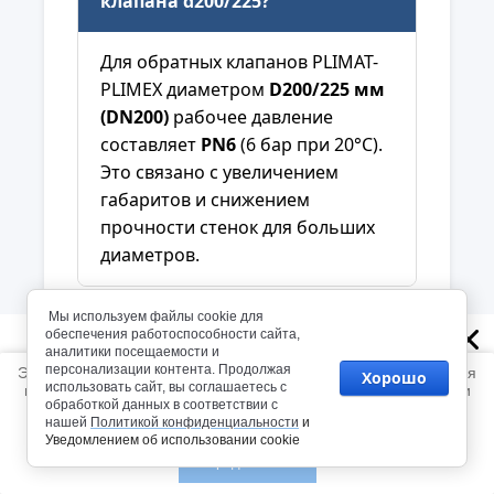
клапана d200/225?
Для обратных клапанов PLIMAT-
PLIMEX диаметром
D200/225 мм
(DN200)
рабочее давление
составляет
PN6
(6 бар при 20°С).
Это связано с увеличением
габаритов и снижением
прочности стенок для больших
диаметров.
Мы используем файлы cookie для
В каком положении можно
обеспечения работоспособности сайта,
@gmail.com
аналитики посещаемости и
устанавливать клапан?
персонализации контента. Продолжая
Этот сайт использует файлы cookie и метаданные. Продолжая
Хорошо
Мы не сможем ответить вам на письма приходящие с
использовать сайт, вы соглашаетесь с
просматривать его, вы соглашаетесь на использование нами
@gmail.com
обработкой данных в соответствии с
файлов cookie и метаданных в соответствии с
Политикой
Обратный клапан d200/225 мм
нашей
Политикой конфиденциальности
и
конфиденциальности
.
Уведомлением об использовании cookie
Перейти в каталог
можно устанавливать
в
Продолжить
горизонтальном или