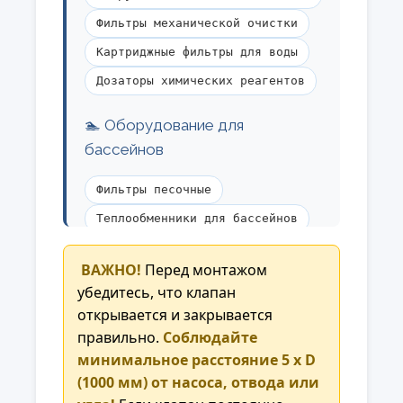
Фильтры механической очистки
Картриджные фильтры для воды
Дозаторы химических реагентов
🏊 Оборудование для
бассейнов
Фильтры песочные
Теплообменники для бассейнов
Станции химической обработки
️ ВАЖНО!
Перед монтажом
Противотоки и гидромассажное
убедитесь, что клапан
оборудование
открывается и закрывается
правильно.
Соблюдайте
🧪 Химическое и лабораторное
минимальное расстояние 5 x D
оборудование
(1000 мм) от насоса, отвода или
Гальванические ванны