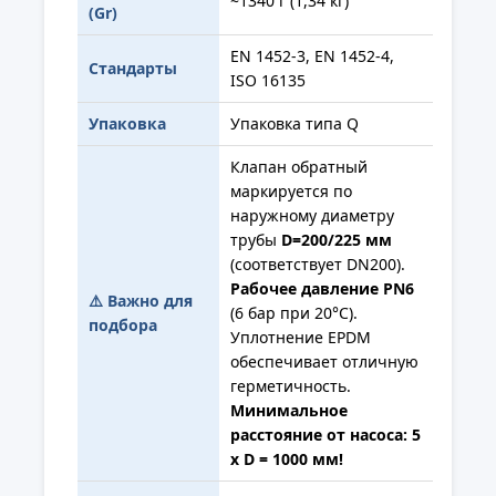
~1340 г (1,34 кг)
(Gr)
EN 1452-3, EN 1452-4,
Стандарты
ISO 16135
Упаковка
Упаковка типа Q
Клапан обратный
маркируется по
наружному диаметру
трубы
D=200/225 мм
(соответствует DN200).
Рабочее давление PN6
⚠️ Важно для
(6 бар при 20°С).
подбора
Уплотнение EPDM
обеспечивает отличную
герметичность.
Минимальное
расстояние от насоса: 5
x D = 1000 мм!