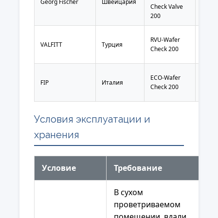
болты равномерно крест-накрест с
Georg Fischer
Швейцария
мм
Check Valve
моментом
25 Н·м
для обеспечения
(DN20
200
герметичности уплотнения EPDM.
d200/
RVU-Wafer
VALFITT
Турция
мм
Check 200
(DN20
d200/
ECO-Wafer
FIP
Италия
мм
Check 200
(DN20
Условия эксплуатации и
хранения
Условие
Требование
В сухом
проветриваемом
помещении, вдали