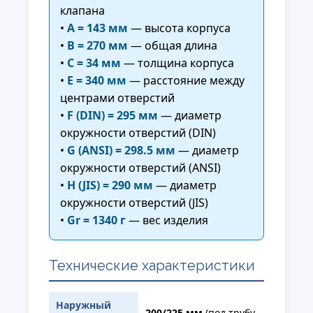
клапана
•
A = 143 мм
— высота корпуса
•
B = 270 мм
— общая длина
•
C = 34 мм
— толщина корпуса
•
E = 340 мм
— расстояние между
центрами отверстий
•
F (DIN) = 295 мм
— диаметр
окружности отверстий (DIN)
•
G (ANSI) = 298.5 мм
— диаметр
окружности отверстий (ANSI)
•
H (JIS) = 290 мм
— диаметр
окружности отверстий (JIS)
•
Gr = 1340 г
— вес изделия
Технические характеристики
Наружный
200/225 мм
(под трубу