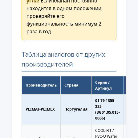
угла!
Если клапан постоянно
находится в одном положении,
Ёмкости для химикатов
проверяйте его
Лабораторные трубопроводы
функциональность минимум 2
НПВХ
раза в год.
🔗 Фитинги для монтажа
Таблица аналогов от других
Фланцы плоские НПВХ d200/225
мм
производителей
Фланцы стальные приварные/
свободные DN200
Серия /
Производитель
Страна
Разм
Болты и гайки фланцевые
Артикул
(8xM20x170)
01 79 1355
Инструмент: гаечные ключи,
d200
225
PLIMAT-PLIMEX
Португалия
мм
динамометрический ключ
(BG01.05.015-
(DN2
0066)
Для монтажа клапана между фланцами
используйте подходящие болты и гайки
COOL-FIT /
(рекомендуется 8xM20x170). Затягивайте
d200/
PVC-U Wafer