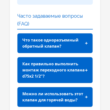
Часто задаваемые вопросы
(FAQ)
Что такое одноразъемный
обратный клапан?
Одноразъемный обратный
клапан
— это клапан с шаровым
Как правильно выполнить
механизмом, который можно
монтаж переходного клапана
разобрать для обслуживания или
d75x2 1/2"?
замены без необходимости
Монтаж выполняется в два
демонтажа всего трубопровода.
этапа: 1)
Клеевое соединение
Это значительно упрощает
Можно ли использовать этот
d75 мм:
очистите и обезжирьте
обслуживание системы и
клапан для горячей воды?
трубу и раструб клапана,
снижает время простоя.
Максимальная рабочая