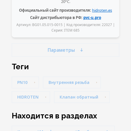
20°C.
при необходимости. 6) Соберите
скидок в зависимости от объема
Официальный сайт производителя:
hidroten.es
клапан в обратном порядке.
заказа, индивидуальные условия
Сайт дистрибьютора в РФ:
pvc-u.pro
оплаты и быструю доставку по
Артикул: BG01.05.015-0015 | Код производителя: 22027 |
всей России. При заказе от 10
Серия: ITEM 685
штук предоставляется
дополнительная скидка.
Параметры
теги
PN10
Внутренняя резьба
HIDROTEN
Клапан обратный
Находится в разделах