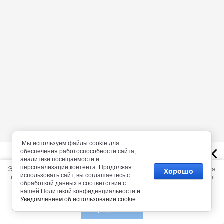
Мы используем файлы cookie для
обеспечения работоспособности сайта,
@gmail.com
аналитики посещаемости и
персонализации контента. Продолжая
Этот сайт использует файлы cookie и метаданные. Продолжая
Хорошо
Мы не сможем ответить вам на письма приходящие с
использовать сайт, вы соглашаетесь с
просматривать его, вы соглашаетесь на использование нами
@gmail.com
обработкой данных в соответствии с
файлов cookie и метаданных в соответствии с
Политикой
нашей
Политикой конфиденциальности
и
конфиденциальности
.
Уведомлением об использовании cookie
Перейти в каталог
Продолжить