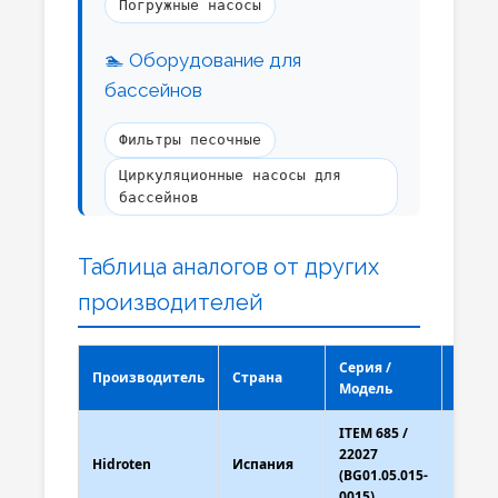
Погружные насосы
🏊 Оборудование для
бассейнов
Фильтры песочные
Циркуляционные насосы для
бассейнов
Системы рециркуляции воды
Таблица аналогов от других
💧 Водоподготовка и
производителей
водоочистка
Серия /
Системы обратного осмоса
Производитель
Страна
Разм
Модель
Установки умягчения воды
ITEM 685 /
Фильтры грубой очистки
d75x2
22027
Hidroten
Испания
(вн.
(BG01.05.015-
резьб
🔩 Фитинги для монтажа
0015)