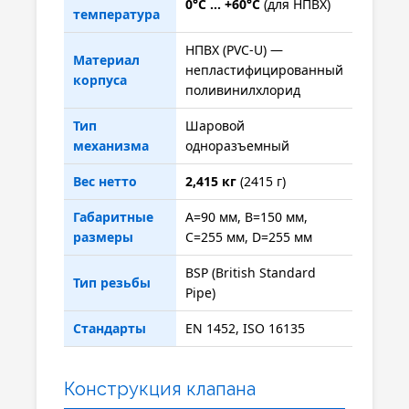
0°C ... +60°C
(для НПВХ)
температура
НПВХ (PVC-U) —
Материал
непластифицированный
корпуса
поливинилхлорид
Тип
Шаровой
механизма
одноразъемный
Вес нетто
2,415 кг
(2415 г)
Габаритные
A=90 мм, B=150 мм,
размеры
C=255 мм, D=255 мм
BSP (British Standard
Тип резьбы
Pipe)
Стандарты
EN 1452, ISO 16135
Конструкция клапана